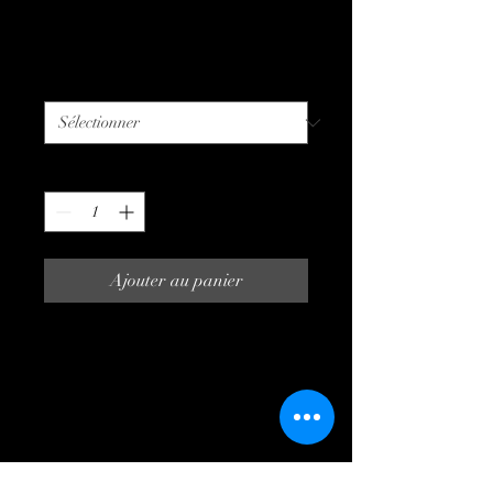
Prix
7,50 €
Taille
*
Quantité
*
Ajouter au panier
Description d'article. Saisissez 
ici les caractéristiques de 
l'article : taille, matière et autres 
informations utiles.
DÉTAILS D'ARTICLE