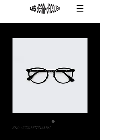
SKU : 366615376135191
Article